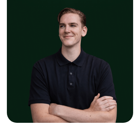
beplanting zorgt voor een heldere routing door de
tuin. Zo ontstaat in Waddinxveen een groene
buitenruimte die aansluit op de woning en geschikt is
voor dagelijks gebruik, ontspanning en zicht vanuit
binnen.