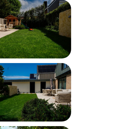
open ruimte die 
gebruik van zich
balans aan.
Ook is er veel a
combinatie van 
voor een tijdloos
is, maar ook pra
dagelijks leven.