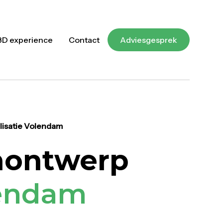
3D experience
Contact
Adviesgesprek
lisatie Volendam
nontwerp
endam