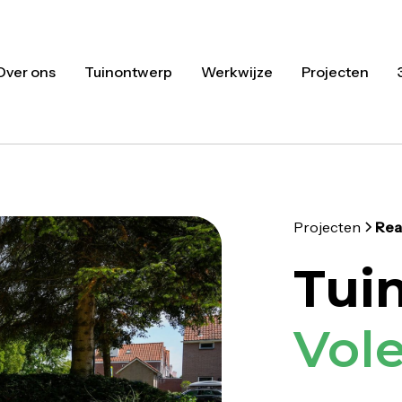
Over ons
Tuinontwerp
Werkwijze
Projecten
Projecten
Rea
Tui
Vol