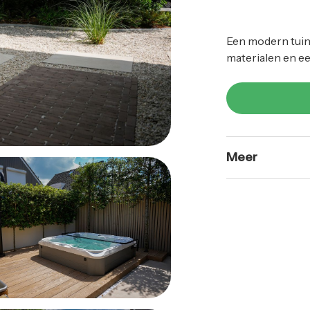
Een modern tuin
materialen en ee
Meer
Voor dit projec
tuin ontworpen d
de bewoners. H
materialen en e
uitstraling ontst
De tuin is inger
comfortabele zi