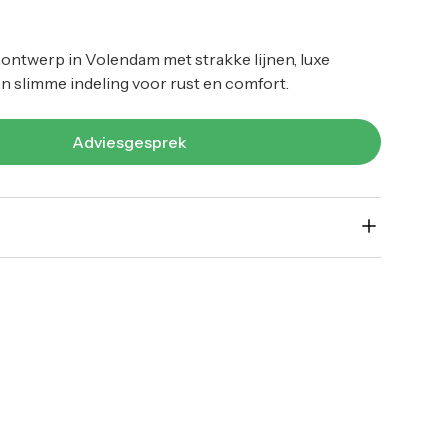
ontwerp in Volendam met strakke lijnen, luxe
n slimme indeling voor rust en comfort.
Adviesgesprek
t in Volendam hebben wij een moderne en sfeervolle
ie volledig aansluit op de woning en de wensen van
et ontwerp is opgebouwd met
strakke lijnen, warme
en rijke beplanting
, waardoor er een rustige en luxe
aat.
icht met meerdere functionele zones. Denk aan een
thoek, een beschutte plek om te ontspannen en een