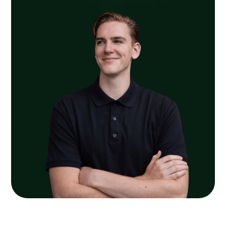
routing door de tuin. Hierdoor voelt iedere ruimte als
onderdeel van één samenhangend geheel. Dit
tuinontwerp in Valkenswaard laat zien hoe een
eigentijdse tuin comfort, onderhoudsgemak en een
sterke architectonische uitstraling kan combineren.
Het resultaat is een duurzame buitenruimte die perfect
aansluit op de woning en optimaal gebruikt kan
worden in ieder seizoen.