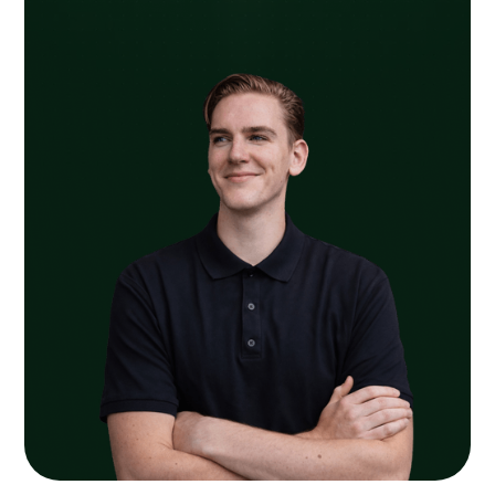
Ook de overgang tussen terras, gazon en beplanting is
bewust rustig gehouden. Hierdoor ontstaat in
Scheerwolde een buitenruimte die praktisch is in
gebruik, goed aansluit op de woning en een verzorgde
uitstraling heeft vanaf zowel de straatzijde als de
tuinzijde.