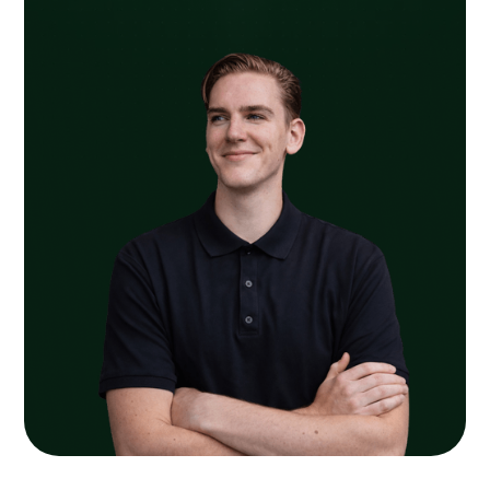
De hagen, bomen, siergrassen en bodembedekkers
zorgen voor structuur en een groene omlijsting.
Tegelijk blijven de lijnen van het ontwerp strak en
modern. Zo ontstaat in Bemmel een buitenruimte die
praktisch is ingericht, goed aansluit op de woning en
geschikt is voor ontspanning, koken en dagelijks
gebruik.