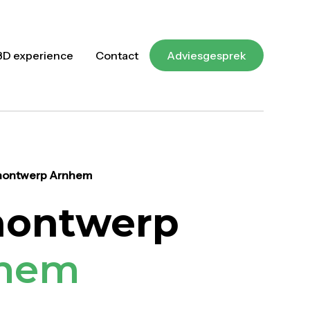
3D experience
Contact
Adviesgesprek
nontwerp Arnhem
nontwerp
hem