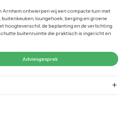
in Arnhem ontwierpen wij een compacte tuin met
, buitenkeuken, loungehoek, berging en groene
t hoogteverschil, de beplanting en de verlichting
chutte buitenruimte die praktisch is ingericht en
Adviesgesprek
 in Arnhem hebben wij een tuinontwerp gemaakt
cte buitenruimte optimaal is benut. De tuin is
rschillende niveaus, waardoor het terras, de
uitenkeuken en de beplanting ieder een duidelijke
 Door het verhoogde houten terras ontstaat een
gang naar de zitplek en de buitenkeuken.