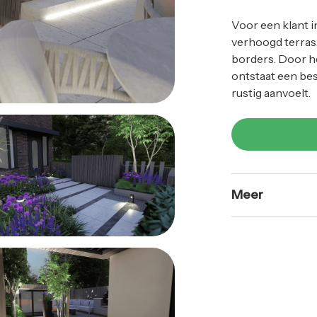
Voor een klant 
verhoogd terras
borders. Door he
ontstaat een bes
rustig aanvoelt.
Meer
Voor deze klant
waarin een compa
ingedeeld met ve
loungeplek, de b
functie krijgen.
natuurlijke over