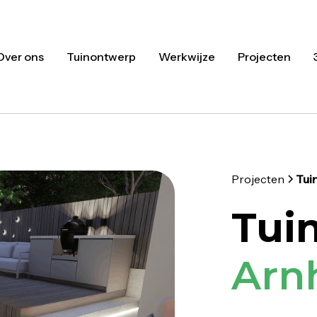
Over ons
Tuinontwerp
Werkwijze
Projecten
Projecten
Tui
Tui
Arn