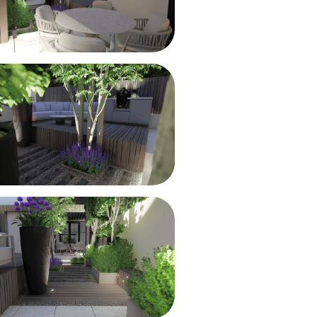
In het ontwerp h
vlonders, donke
zorgt voor een 
bomen, hagen en
strakke lijnen v
zorgen voor extr
Ook de verlicht
Arnhem. De lijnv
wandverlichting 
bruikbaar. Zo on
ingericht, comfo
gebruik.