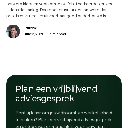
ontwerp klopt en voorkom je twijfel of verkeerde keuzes
tijdens de aanleg. Daardoor ontstaat een ontwerp dat
praktisch, visueel en uitvoerbaar goed onderbouwd is.
Patrick
•
June 5, 2026
5 min read
Plan een vrijblijvend
adviesgesprek
Bent jij klaar om jouw droomtuin werkelijkheid
te maken? Plan een vrijblijvend adviesgesprek
en ontdek wat er mogelijk is voor jouw tuin.