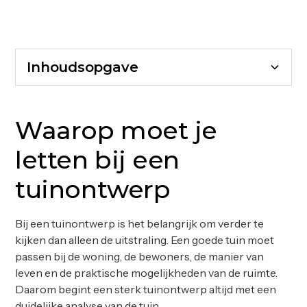
Inhoudsopgave
Waarop moet je letten bij een tuinontwerp
Begin met de functie van de tuin
Let op zichtlijnen vanuit de woning
Privacy en beschutting goed meenemen
Kies materialen die passen bij woning en gebruik
Maak een doordacht beplantingsplan
Vergeet verlichting niet in het ontwerp
Waarom een 3D tuinontwerp helpt
Een tuinontwerp voorkomt verkeerde keuzes
Een tuin die klopt in uitstraling en gebruik
Waarop moet je
tijdens de aanleg
letten bij een
tuinontwerp
Bij een tuinontwerp is het belangrijk om verder te
kijken dan alleen de uitstraling. Een goede tuin moet
passen bij de woning, de bewoners, de manier van
leven en de praktische mogelijkheden van de ruimte.
Daarom begint een sterk tuinontwerp altijd met een
duidelijke analyse van de tuin.