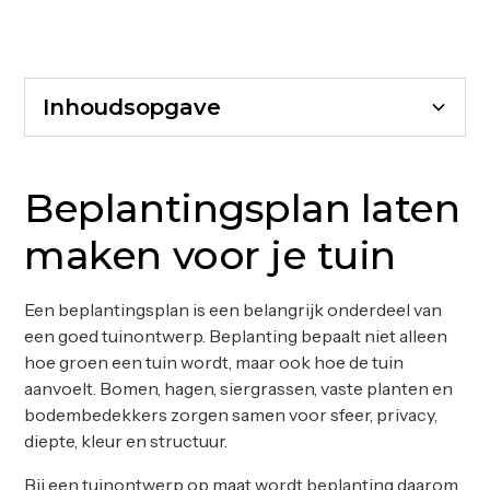
Inhoudsopgave
Beplantingsplan laten maken voor je tuin
Waarom een beplantingsplan belangrijk is
Beplanting als basis voor sfeer
Bomen als ruimtelijke dragers van de tuin
Hagen en groenblijvende structuur
Siergrassen en vaste planten voor zachtheid
Beplanting en onderhoud goed afstemmen
Beplanting kiezen op basis van standplaats
Seizoensbeleving in het beplantingsplan
Beplanting en materiaalkeuze samen ontwerpen
Beplanting vooraf beoordelen in 3D
Beplantingsplan als basis voor de hovenier
Hoe verloopt het ontwerptraject bij Veenstra
Een tuin die groeit met het ontwerp
Beplantingsplan laten
Design Studio
maken voor je tuin
Een beplantingsplan is een belangrijk onderdeel van
een goed tuinontwerp. Beplanting bepaalt niet alleen
hoe groen een tuin wordt, maar ook hoe de tuin
aanvoelt. Bomen, hagen, siergrassen, vaste planten en
bodembedekkers zorgen samen voor sfeer, privacy,
diepte, kleur en structuur.
Bij een
tuinontwerp op maat
wordt beplanting daarom